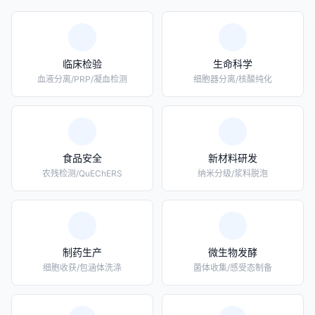
临床检验
生命科学
血液分离/PRP/凝血检测
细胞器分离/核酸纯化
食品安全
新材料研发
农残检测/QuEChERS
纳米分级/浆料脱泡
制药生产
微生物发酵
细胞收获/包涵体洗涤
菌体收集/感受态制备