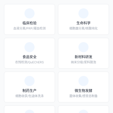
临床检验
生命科学
血液分离/PRP/凝血检测
细胞器分离/核酸纯化
食品安全
新材料研发
农残检测/QuEChERS
纳米分级/浆料脱泡
制药生产
微生物发酵
细胞收获/包涵体洗涤
菌体收集/感受态制备