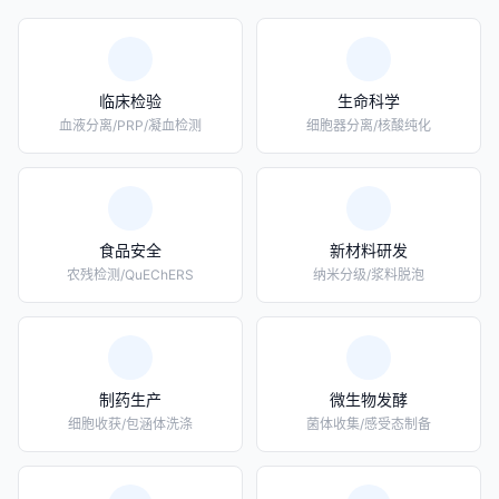
临床检验
生命科学
血液分离/PRP/凝血检测
细胞器分离/核酸纯化
食品安全
新材料研发
农残检测/QuEChERS
纳米分级/浆料脱泡
制药生产
微生物发酵
细胞收获/包涵体洗涤
菌体收集/感受态制备